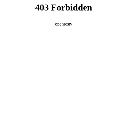
型
全球业务
新闻资讯
智能新能源
Hi4
投资者关系
亚洲
丹 科威特 黎巴嫩 孟加拉国 马来西亚 尼泊尔 卡塔尔 沙特阿拉伯 叙利亚 泰
欧洲
兰 意大利 英国
智慧驾控五座旗舰
魏牌V8X
美洲
牙买加 墨西哥 乌拉圭 智利